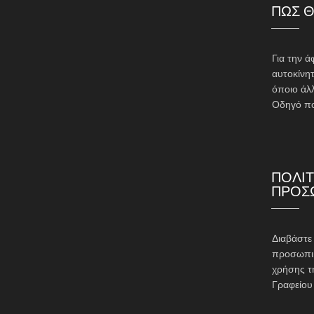
ΠΩΣ Θ
Για την ά
αυτοκίνητ
όποιο άλ
Οδηγό πο
ΠΟΛΙΤ
ΠΡΟΣ
Διαβάστ
προσωπικ
χρήσης τ
Γραφείου