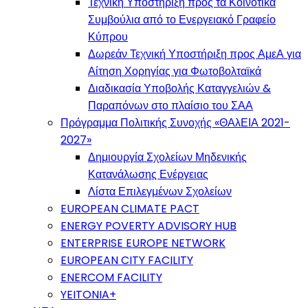
Τεχνική Υποστήριξη προς τα Κοινοτικά
Συμβούλια από το Ενεργειακό Γραφείο
Κύπρου
Δωρεάν Τεχνική Υποστήριξη προς ΑμεΑ για
Αίτηση Χορηγίας για Φωτοβολταϊκά
Διαδικασία Υποβολής Καταγγελιών &
Παραπόνων στο πλαίσιο του ΣΑΑ
Πρόγραμμα Πολιτικής Συνοχής «ΘΑλΕΙΑ 2021-
2027»
Δημιουργία Σχολείων Μηδενικής
Κατανάλωσης Ενέργειας
Λίστα Επιλεγμένων Σχολείων
EUROPEAN CLIMATE PACT
ENERGY POVERTY ADVISORY HUB
ENTERPRISE EUROPE NETWORK
EUROPEAN CITY FACILITY
ENERCOM FACILITY
YEITONIA+