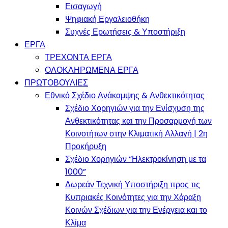
Εισαγωγή
Ψηφιακή Εργαλειοθήκη
Συχνές Ερωτήσεις & Υποστήριξη
ΕΡΓΑ
ΤΡΕΧΟΝΤΑ ΕΡΓΑ
ΟΛΟΚΛΗΡΩΜΕΝΑ ΕΡΓΑ
ΠΡΩΤΟΒΟΥΛΙΕΣ
Εθνικό Σχέδιο Ανάκαμψης & Ανθεκτικότητας
Σχέδιο Χορηγιών για την Ενίσχυση της
Ανθεκτικότητας και την Προσαρμογή των
Κοινοτήτων στην Κλιματική Αλλαγή | 2η
Προκήρυξη
Σχέδιο Xορηγιών “Ηλεκτροκίνηση με τα
1000”
Δωρεάν Τεχνική Υποστήριξη προς τις
Κυπριακές Κοινότητες για την Χάραξη
Κοινών Σχέδιων για την Ενέργεια και το
Κλίμα