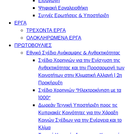
Εισαγωγή
Ψηφιακή Εργαλειοθήκη
Συχνές Ερωτήσεις & Υποστήριξη
ΕΡΓΑ
ΤΡΕΧΟΝΤΑ ΕΡΓΑ
ΟΛΟΚΛΗΡΩΜΕΝΑ ΕΡΓΑ
ΠΡΩΤΟΒΟΥΛΙΕΣ
Εθνικό Σχέδιο Ανάκαμψης & Ανθεκτικότητας
Σχέδιο Χορηγιών για την Ενίσχυση της
Ανθεκτικότητας και την Προσαρμογή των
Κοινοτήτων στην Κλιματική Αλλαγή | 2η
Προκήρυξη
Σχέδιο Xορηγιών “Ηλεκτροκίνηση με τα
1000”
Δωρεάν Τεχνική Υποστήριξη προς τις
Κυπριακές Κοινότητες για την Χάραξη
Κοινών Σχέδιων για την Ενέργεια και το
Κλίμα