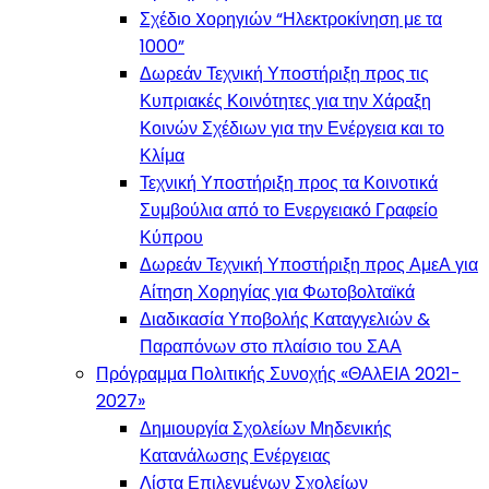
Σχέδιο Xορηγιών “Ηλεκτροκίνηση με τα
1000”
Δωρεάν Τεχνική Υποστήριξη προς τις
Κυπριακές Κοινότητες για την Χάραξη
Κοινών Σχέδιων για την Ενέργεια και το
Κλίμα
Τεχνική Υποστήριξη προς τα Κοινοτικά
Συμβούλια από το Ενεργειακό Γραφείο
Κύπρου
Δωρεάν Τεχνική Υποστήριξη προς ΑμεΑ για
Αίτηση Χορηγίας για Φωτοβολταϊκά
Διαδικασία Υποβολής Καταγγελιών &
Παραπόνων στο πλαίσιο του ΣΑΑ
Πρόγραμμα Πολιτικής Συνοχής «ΘΑλΕΙΑ 2021-
2027»
Δημιουργία Σχολείων Μηδενικής
Κατανάλωσης Ενέργειας
Λίστα Επιλεγμένων Σχολείων