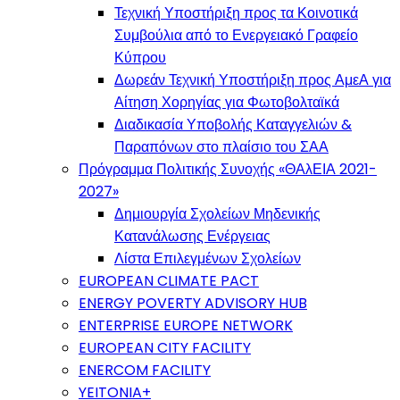
Τεχνική Υποστήριξη προς τα Κοινοτικά
Συμβούλια από το Ενεργειακό Γραφείο
Κύπρου
Δωρεάν Τεχνική Υποστήριξη προς ΑμεΑ για
Αίτηση Χορηγίας για Φωτοβολταϊκά
Διαδικασία Υποβολής Καταγγελιών &
Παραπόνων στο πλαίσιο του ΣΑΑ
Πρόγραμμα Πολιτικής Συνοχής «ΘΑλΕΙΑ 2021-
2027»
Δημιουργία Σχολείων Μηδενικής
Κατανάλωσης Ενέργειας
Λίστα Επιλεγμένων Σχολείων
EUROPEAN CLIMATE PACT
ENERGY POVERTY ADVISORY HUB
ENTERPRISE EUROPE NETWORK
EUROPEAN CITY FACILITY
ENERCOM FACILITY
YEITONIA+