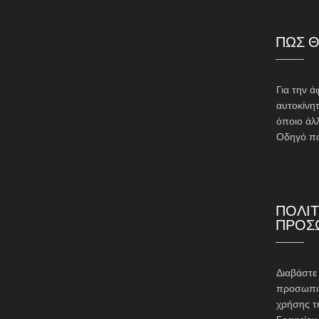
ΠΩΣ Θ
Για την ά
αυτοκίνητ
όποιο άλ
Οδηγό πο
ΠΟΛΙΤ
ΠΡΟΣ
Διαβάστ
προσωπικ
χρήσης τ