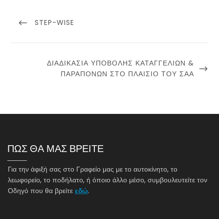
Πλοήγηση
άρθρων
PREVIOUS
STEP-WISE
POST
NEXT
ΔΙΑΔΙΚΑΣΊΑ ΥΠΟΒΟΛΉΣ ΚΑΤΑΓΓΕΛΙΏΝ &
POST
ΠΑΡΑΠΌΝΩΝ ΣΤΟ ΠΛΑΊΣΙΟ ΤΟΥ ΣΑΑ
ΠΩΣ ΘΑ ΜΑΣ ΒΡΕΙΤΕ
Για την άφιξή σας στο Γραφείο μας με το αυτοκίνητο, το
λεωφορείο, το ποδήλατο, ή όποιο άλλο μέσο, συμβουλευτείτε τον
Οδηγό που θα βρείτε
εδώ
.