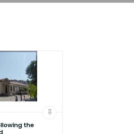
llowing the
d