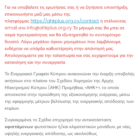
Για να υποβάλετε τις ερωτήσεις σας ή να ζητήσετε υποστήριξη,
επικοινωνήστε μαζί μας μέσω της
πλατφόρμας
https://ahkplus.org.cy/contact
ή στέλνοντας
email στο info@ahkplus.org.cy Το μήνυμά σας θα μπει σε
σειρά προτεραιότητας και θα εξυπηρετηθεί το συντομότερο
δυνατό. Λόγω μεγάλου όγκου μηνυμάτων που λαμβάνουμε,
ενδέχεται να υπάρξει καθυστέρηση στην απάντησή μας.
Απολογούμαστε για την ταλαιπωρία και σας ευχαριστούμε για την
κατανόηση και την συνεργασία.
Το Ενεργειακό Γραφείο Κύπρου ανακοινώνει την έναρξη υποβολής
αιτήσεων στο πλαίσιο του Σχεδίου Χορηγιών της Αρχής
Ηλεκτρισμού Κύπρου (ΑΗΚ) Προμήθεια, «ΑΗΚ+», το οποίο
αποσκοπεί στην προώθηση της εξοικονόμησης ενέργειας, μέσω
της εφαρμογής μέτρων βελτίωσης της ενεργειακής απόδοσης των
κτιρίων.
Συγκεκριμένα, το Σχέδιο επιχορηγεί την αντικατάσταση
υφιστάμενων
φωτιστικών ή/και κλιματιστικών μονάδων, με νέες,
υψηλής ενεργειακής απόδοσης, ως ακολούθως: