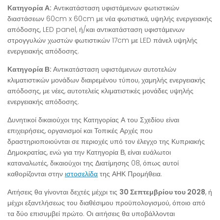
Κατηγορία Α:
Αντικατάσταση υφιστάμενων φωτιστικών
διαστάσεων 60cm x 60cm με νέα φωτιστικά, υψηλής ενεργειακής
απόδοσης, LED panel, ή/και αντικατάσταση υφιστάμενων
στρογγυλών χωστών φωτιστικών 17cm με LED πάνελ υψηλής
ενεργειακής απόδοσης.
Κατηγορία Β:
Αντικατάσταση υφιστάμενων αυτοτελών
κλιματιστικών μονάδων διαιρεμένου τύπου, χαμηλής ενεργειακής
απόδοσης, με νέες, αυτοτελείς κλιματιστικές μονάδες υψηλής
ενεργειακής απόδοσης.
Δυνητικοί δικαιούχοι της Κατηγορίας Α του Σχεδίου είναι
επιχειρήσεις, οργανισμοί και Τοπικές Αρχές που
δραστηριοποιούνται σε περιοχές υπό τον έλεγχο της Κυπριακής
Δημοκρατίας, ενώ για την Κατηγορία Β, είναι ευάλωτοι
καταναλωτές, δικαιούχοι της Διατίμησης 08, όπως αυτοί
καθορίζονται στην
ιστοσελίδα
της ΑΗΚ Προμήθεια.
Αιτήσεις θα γίνονται δεχτές μέχρι τις
30 Σεπτεμβρίου του 2028
, ή
μέχρι εξαντλήσεως του διαθέσιμου προϋπολογισμού, όποιο από
τα δύο επισυμβεί πρώτο. Οι αιτήσεις θα υποβάλλονται