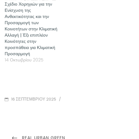
Σχέδιο Χορηγιών για την
Ενίσχυση της
Ανθεκτικότητας και την
Προσαρμογή των
Κοινοτήτων στην Κλιματική
Αλλαγή | Έξι επιπλέον
Κοινότητες στην
προσπάθεια για Κλιματική
Προσαρμογή
14 Οκτωβρίου 2025
POSTED
/
16 ΣΕΠΤΕΜΒΡΊΟΥ 2025
ON
Πλοήγηση
άρθρων
PREVIOUS
REAL URBAN GREEN