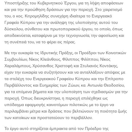
Υποστήριξης του Κυβερνητικού Έργου, για τη λήψη αποφάσεων
και για την προώθηση δράσεων για την περιοχή. Στο χαιρετισμό
του, ο κος. Κιτρομηλίδης συνεχάρη ιδιαίτερα το Ενεργειακό
Γραφείο Κύπρου για την ανάληψη της υλοποίησης αυτού του
δύσκολου, σύνθετου και πρωτοποριακού έργου, το οποίο, όπως
αποδεικνύεται, καταφέρνει με την τεχνογνωσία, την αφοσίωση και
τη συνέπειά του, να το φέρει εις πέρας.
Με την ευκαιρία τις Ιδρυτικής Πράξης, οι Προέδροι των Κοινοτικών
Συμβουλίων, Νίκος Κλεάνθους, Φίλιππος Φιλίππου, Νίκος
Χαραλάμπους, Χρύσανθος Χριστοφή και Στυλιανός Κοντάκης,
είχαν την ευκαιρία να συζητήσουν και να ανταλλάξουν απόψεις με
τα στελέχη του Ενεργειακού Γραφείου Κύπρου και την Επίτροπο
Περιβάλλοντος και Ευημερίας των Ζώων, κα. Αντωνία Θεοδοσίου,
για τα επόμενα βήματα και την υλοποίηση των σχεδιασμών για την
περιοχή. Όπως διευκρινίστηκε, η περιοχή επιλέχθηκε ως
υπόδειγμα εφαρμογής καινοτόμων πιλοτικών, με το έργο να
περιλαμβάνει μέτρα και δράσεις που βελτιώνουν τη ποιότητα ζωής
των κατοίκων και προστατεύουν το περιβάλλον.
Το έργο αυτό στηρίζεται έμπρακτα από τον Πρόεδρο της