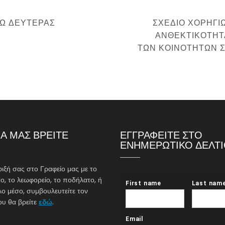
NEXT
ΤΩ ΔΕΥΤΕΡΆΣ
ΣΧΈΔΙΟ ΧΟΡΗΓΙΏ
POST
ΑΝΘΕΚΤΙΚΌΤΗΤ
ΤΩΝ ΚΟΙΝΟΤΉΤΩΝ Σ
Α ΜΑΣ ΒΡΕΙΤΕ
ΕΓΓΡΑΦΕΙΤΕ ΣΤΟ
ΕΝΗΜΕΡΩΤΙΚΟ ΔΕΛΤ
φιξή σας στο Γραφείο μας με το
ο, το λεωφορείο, το ποδήλατο, ή
λο μέσο, συμβουλευτείτε τον
υ θα βρείτε
εδώ
.