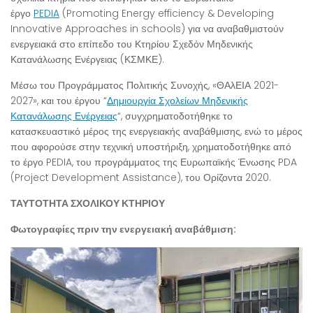
έργο
PEDIA
(Promoting Energy efficiency & Developing
Innovative Approaches in schools) για να αναβαθμιστούν
ενεργειακά στο επίπεδο του Κτηρίου Σχεδόν Μηδενικής
Κατανάλωσης Ενέργειας (ΚΣΜΚΕ).
Μέσω του Προγράμματος Πολιτικής Συνοχής, «ΘΑλΕΙΑ 2021-
2027», και του έργου “
Δημιουργία Σχολείων Μηδενικής
Κατανάλωσης Ενέργειας
“, συγχρηματοδοτήθηκε το
κατασκευαστικό μέρος της ενεργειακής αναβάθμισης, ενώ το μέρος
που αφορούσε στην τεχνική υποστήριξη, χρηματοδοτήθηκε από
το έργο PEDIA, του προγράμματος της Ευρωπαϊκής Ένωσης PDA
(Project Development Assistance), του Ορίζοντα 2020.
ΤΑΥΤΟΤΗΤΑ ΣΧΟΛΙΚΟΥ ΚΤΗΡΙΟΥ
Φωτογραφίες πριν την ενεργειακή αναβάθμιση: