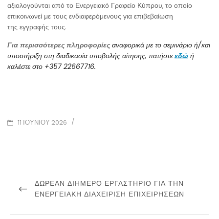
αξιολογούνται από το Ενεργειακό Γραφείο Κύπρου, το οποίο
επικοινωνεί με τους ενδιαφερόμενους για επιβεβαίωση
της εγγραφής τους.
Για περισσότερες πληροφορίες
αναφορικά με το σεμινάριο ή/και
υποστήριξη στη διαδικασία υποβολής αίτησης, πατήστε
εδώ
ή
καλέστε στο +357 22667716.
POSTED
/
11 ΙΟΥΝΊΟΥ 2026
ON
Πλοήγηση
άρθρων
PREVIOUS
ΔΩΡΕΆΝ ΔΙΉΜΕΡΟ ΕΡΓΑΣΤΉΡΙΟ ΓΙΑ ΤΗΝ
POST
ΕΝΕΡΓΕΙΑΚΉ ΔΙΑΧΕΊΡΙΣΗ ΕΠΙΧΕΙΡΉΣΕΩΝ