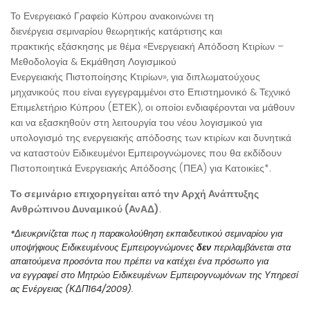
Το Ενεργειακό Γραφείο Κύπρου ανακοινώνει τη
διενέργεια σεμιναρίου θεωρητικής κατάρτισης και
πρακτικής εξάσκησης με θέμα «Ενεργειακή Απόδοση Κτιρίων –
Μεθοδολογία & Εκμάθηση Λογισμικού
Ενεργειακής Πιστοποίησης Κτιρίων», για διπλωματούχους
μηχανικούς που είναι εγγεγραμμένοι στο Επιστημονικό & Τεχνικό
Επιμελετήριο Κύπρου (ΕΤΕΚ), οι οποίοι ενδιαφέρονται να μάθουν
και να εξασκηθούν στη λειτουργία του νέου λογισμικού για
υπολογισμό της ενεργειακής απόδοσης των κτιρίων και δυνητικά
να καταστούν Ειδικευμένοι Εμπειρογνώμονες που θα εκδίδουν
Πιστοποιητικά Ενεργειακής Απόδοσης (ΠΕΑ) για Κατοικίες*.
Το σεμινάριο επιχορηγείται από την Αρχή Ανάπτυξης
Ανθρώπινου Δυναμικού (ΑνΑΔ)
.
*Διευκρινίζεται πως η παρακολούθηση εκπαιδευτικού σεμιναρίου για
υποψήφιους Ειδικευμένους Εμπειρογνώμονες
δεν
περιλαμβάνεται στα
απαιτούμενα προσόντα που πρέπει να κατέχει ένα πρόσωπο για
να εγγραφεί στο Μητρώο Ειδικευμένων Εμπειρογνωμόνων της Υπηρεσί
ας Ενέργειας (ΚΔΠ164/2009).