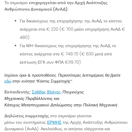
Το σεμινάριο
επιχορηγείται από την Αρχή Ανάπτυξης
Ανθρώπινου Δυναμικού (ΑνΑΔ)
.
Για δικαιούχους της επιχορήγησης της ΑνΑΔ, το κόστος
ανέρχεται στα € 220 (€ 700 μείον επιχορήγηση ΑνΑΔ €
480)
Για ΜΗ-δικαιούχους της επιχορήγησης της ΑνΑΔ, το
κόστος ανέρχεται στα € 749.70 (€ 630 μετά από
έκπτωση ΕΓΚ συν ΦΠΑ €119.70)
Ισχύουν όροι & προϋποθέσεις. Περισσότερες λεπτομέρειες θα βρείτε
εδώ
στην ενότητα “Κόστος Συμμετοχής”.
Εκπαιδευτής:
Σάββας Βλάχος
,
Πτυχιούχος
Μηχανικός Περιβάλλοντος και
Κάτοχος Μεταπτυχιακού Διπλώματος στην Πολιτική Μηχανική
Δηλώσεις συμμετοχής
στο σεμινάριο γίνονται
μέσω του συστήματος
ΕΡΜΗΣ
της Αρχής Ανάπτυξης Ανθρώπινου
Δυναμικού (ΑνΑΔ). Ακολούθως, οι αιτήσεις ελέγχονται και